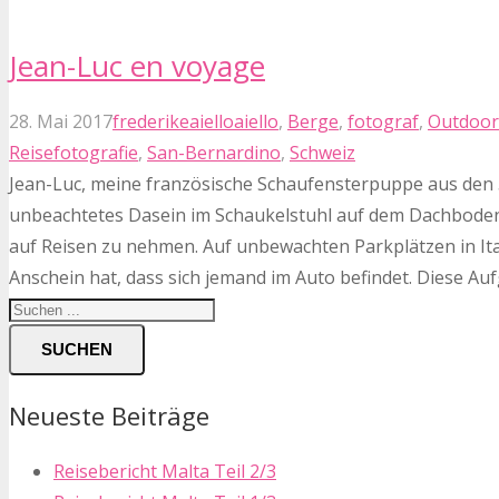
Jean-Luc en voyage
28. Mai 2017
frederikeaiello
aiello
,
Berge
,
fotograf
,
Outdoor
Reisefotografie
,
San-Bernardino
,
Schweiz
Jean-Luc, meine französische Schaufensterpuppe aus den 50
unbeachtetes Dasein im Schaukelstuhl auf dem Dachboden. 
auf Reisen zu nehmen. Auf unbewachten Parkplätzen in Ital
Anschein hat, dass sich jemand im Auto befindet. Diese Auf
SUCHEN
Neueste Beiträge
Reisebericht Malta Teil 2/3