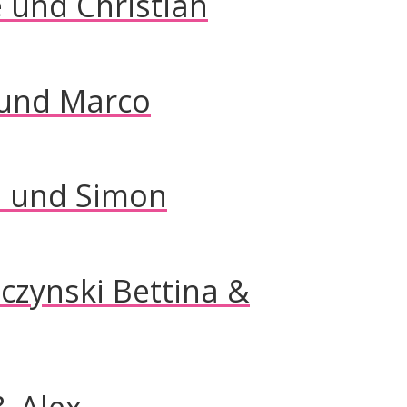
 und Christian
 und Marco
a und Simon
czynski Bettina &