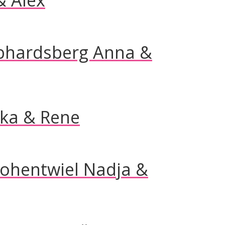
& Alex
bhardsberg Anna &
ska & Rene
Hohentwiel Nadja &