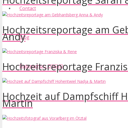
Hochzeitsreportage Sarah 
Contact
Hochzeitsreportage am Ge
Andy
Blog
Hochzeitsreportage Franzi
Datenschutz DSGVO
Hochzeit auf Dampfschiff 
Martin