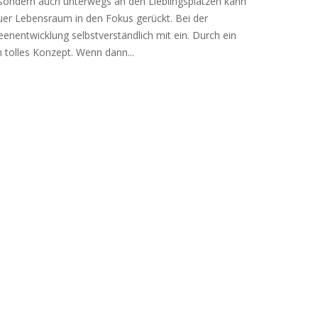
o sondern auch unterwegs an den Lieblingsplätzen kann
uer Lebensraum in den Fokus gerückt. Bei der
enentwicklung selbstverständlich mit ein. Durch ein
 tolles Konzept. Wenn dann...