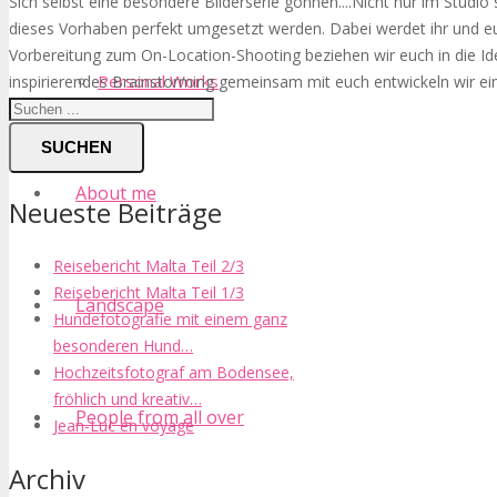
Sich selbst eine besondere Bilderserie gönnen....Nicht nur im Studi
dieses Vorhaben perfekt umgesetzt werden. Dabei werdet ihr und e
Vorbereitung zum On-Location-Shooting beziehen wir euch in die Ide
Personal Works
inspirierendes Brainstorming gemeinsam mit euch entwickeln wir ein
SUCHEN
About me
Neueste Beiträge
Reisebericht Malta Teil 2/3
Reisebericht Malta Teil 1/3
Landscape
Hundefotografie mit einem ganz
besonderen Hund…
Hochzeitsfotograf am Bodensee,
fröhlich und kreativ…
People from all over
Jean-Luc en voyage
Archiv